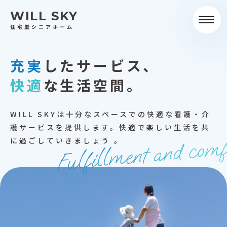
WILL SKY
toggle
naviga
住宅型シニアホーム
充実
したサービス
、
快適
な生活空間。
WILL SKYは十分なスペースでの
快適な看護・介
護サービスを提供します。
快適で楽しい生活を共
Fulfillment and comf
に過ごしていきましょう 。